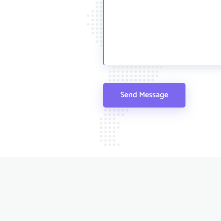
Send Message