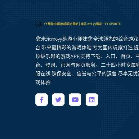
🏆米乐m6yy易游小师妹🏆全球领先的综合游戏
台,带来最精彩的游戏体验!专为国内玩家打造,
顶级乐趣的游戏APP,支持下载、入口、首页、
台、登录、官网与网页服务。二十四小时专属
服在线,确保安全、信誉与公平的运营,尽享无忧
戏体验!